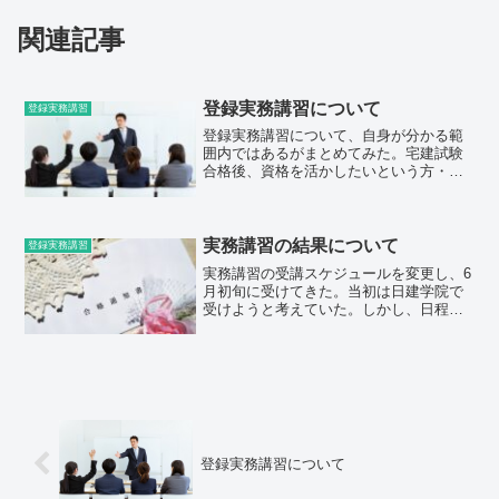
関連記事
登録実務講習について
登録実務講習
登録実務講習について、自身が分かる範
囲内ではあるがまとめてみた。宅建試験
合格後、資格を活かしたいという方・こ
れから宅建を取ろうと考えている方々の
参考になれば幸いである。登録実務講習
って？そもそも、登録実務講習とは何
か？まず、宅建試験に合格し...
実務講習の結果について
登録実務講習
実務講習の受講スケジュールを変更し、6
月初旬に受けてきた。当初は日建学院で
受けようと考えていた。しかし、日程が
合わなかったため、LECで受講すること
にした。受講日程などを確認したい方
は、上のリンクからLECの実務講習の申
し込みページを見るこ...
登録実務講習について