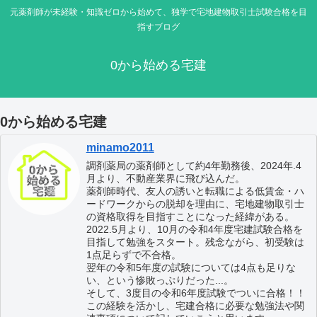
元薬剤師が未経験・知識ゼロから始めて、独学で宅地建物取引士試験合格を目
指すブログ
0から始める宅建
0から始める宅建
minamo2011
調剤薬局の薬剤師として約4年勤務後、2024年.4
月より、不動産業界に飛び込んだ。
薬剤師時代、友人の誘いと転職による低賃金・ハ
ードワークからの脱却を理由に、宅地建物取引士
の資格取得を目指すことになった経緯がある。
2022.5月より、10月の令和4年度宅建試験合格を
目指して勉強をスタート。残念ながら、初受験は
1点足らずで不合格。
翌年の令和5年度の試験については4点も足りな
い、という惨敗っぷりだった...。
そして、3度目の令和6年度試験でついに合格！！
この経験を活かし、宅建合格に必要な勉強法や関