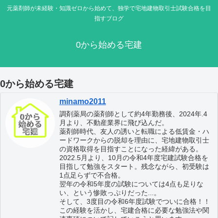
元薬剤師が未経験・知識ゼロから始めて、独学で宅地建物取引士試験合格を目
指すブログ
0から始める宅建
0から始める宅建
minamo2011
調剤薬局の薬剤師として約4年勤務後、2024年.4
月より、不動産業界に飛び込んだ。
薬剤師時代、友人の誘いと転職による低賃金・ハ
ードワークからの脱却を理由に、宅地建物取引士
の資格取得を目指すことになった経緯がある。
2022.5月より、10月の令和4年度宅建試験合格を
目指して勉強をスタート。残念ながら、初受験は
1点足らずで不合格。
翌年の令和5年度の試験については4点も足りな
い、という惨敗っぷりだった...。
そして、3度目の令和6年度試験でついに合格！！
この経験を活かし、宅建合格に必要な勉強法や関