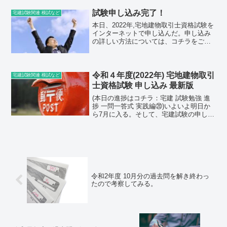
のは当然だ。また、問題を解いている時
に正答を探し出す...
試験申し込み完了！
宅建試験関連 模試など
本日、2022年,宅地建物取引士資格試験を
インターネットで申し込んだ。申し込み
の詳しい方法については、コチラをご覧
いただきたい。(参考：令和４年度(2022
年) 宅地建物取引士資格試験 申し込み 最
新版)何気に顔写真を撮るのに苦戦した。
枠内...
令和４年度(2022年) 宅地建物取引
宅建試験関連 模試など
士資格試験 申し込み 最新版
(本日の進捗はコチラ：宅建 試験勉強 進
捗 一問一答式 実践編⑳)いよいよ明日か
ら7月に入る。そして、宅建試験の申し込
み期間も明日からついに始まる。試験申
し込み日直前ということで、改めて受験
料や申し込み期間などについて載せてお
こうと思う。今...
令和2年度 10月分の過去問を解き終わっ
たので考察してみる。