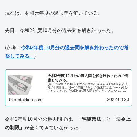
現在は、令和元年度の過去問を解いている。
先日、令和2年度10月分の過去問を解き終わった。
(参考：
令和2年度 10月分の過去問を解き終わったので考
察してみる。
)
令和2年度 10月分の過去問を解き終わったので考
察してみる。
(前回の記事：宅建 試験勉強 今週の振り返り⑬)近況報告先
週の日曜日に、令和2年度 10月分の過去問がようやく終わ
った。これで、計3回分の過去問を解いたことになる。本
来であれば、今回の内容は昨日書く予定だった。しかし、
その日は忙しかったため...
2022.08.23
0karatakken.com
令和2年度10月分の過去問では、
「宅建業法」
と
「法令上
の制限」
が全くできていなかった。