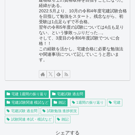
経緯がある。
2022.5月より、10月の令和4年度宅建試験合格
を目指して勉強をスタート。残念ながら、初
受験は1点足らずで不合格。
翌年の令和5年度の試験については4点も足り
ない、という惨敗っぷりだった...。
そして、3度目の令和6年度試験でついに合
格！！
この経験を活かし、宅建合格に必要な勉強法
や関連事項について記していこうと思いま
す。
宅建 1週間の振り返り
宅建試験 過去問
宅建試験関連 模試など
雑記
1週間の振り返り
宅建
宅建試験 過去問
試験勉強 進捗状況
試験関連 本試・模試など
雑記
シェアする