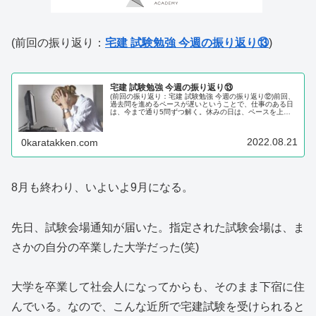
(前回の振り返り：
宅建 試験勉強 今週の振り返り⑬
)
宅建 試験勉強 今週の振り返り⑬
(前回の振り返り：宅建 試験勉強 今週の振り返り⑫)前回、
過去問を進めるペースが遅いということで、仕事のある日
は、今まで通り5問ずつ解く。休みの日は、ペースを上げ
て10問解く。というように取り決めた。結論から言うと、
全然できなかった。その理...
2022.08.21
0karatakken.com
8月も終わり、いよいよ9月になる。
先日、試験会場通知が届いた。指定された試験会場は、ま
さかの自分の卒業した大学だった(笑)
大学を卒業して社会人になってからも、そのまま下宿に住
んでいる。なので、こんな近所で宅建試験を受けられると