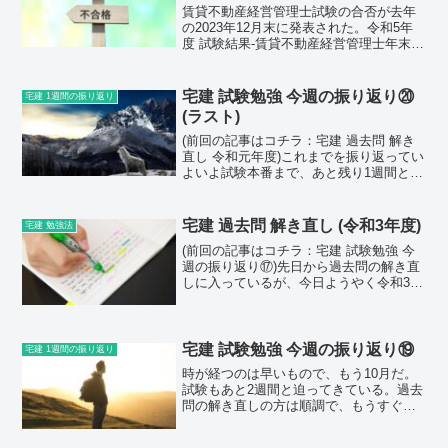
賃貸不動産経営管理士試験の合否が去年
の2023年12月末に発表された。令和5年
度 試験結果-賃貸不動産経営管理士年末年
始は忙しく、試験の結果を確認すること
さえ忘れてしまっていたほどだ。という
のも、今回の試験の自分の出来に自信が
宅建 試験勉強 今週の振り返り⑳
宅建 1週間の振り返り
なかったのもあ...
(ラスト)
(前回の記事はコチラ：宅建 過去問 解き
直し 令和元年度)これまでを振り返ってい
よいよ試験本番まで、あと残り1週間とな
った。「今週の振り返り」もこれで最
後。「1週間の振り返り」を書くのが億劫
だ、なんて初めの頃に言っていたが、こ
宅建 過去問 解き直し (令和3年度)
宅建 勉強法
うしてみると何...
(前回の記事はコチラ：宅建 試験勉強 今
週の振り返り⑰)先日から過去問の解き直
しに入っているが、今日ようやく令和3年
度の過去問の解き直しが終わった。一度
解いたことがあるということもあり、今
回は40点も取れた。(統計は除く)ちなみに
初めて解い...
宅建 試験勉強 今週の振り返り⑲
宅建 1週間の振り返り
時が経つのは早いもので、もう10月だ。
試験もあと2週間と迫ってきている。過去
問の解き直しの方は順調で、もうすぐで
令和2年度・10月分の過去問が終わりそう
だ。一度解いただけあり、正答率が高い