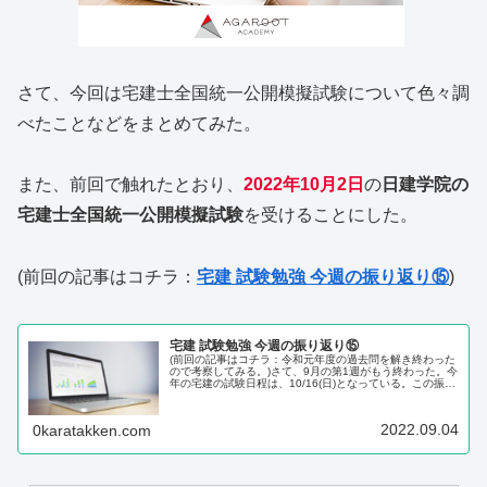
さて、今回は宅建士全国統一公開模擬試験について色々調
べたことなどをまとめてみた。
また、前回で触れたとおり、
2022年10月2日
の
日建学院の
宅建士全国統一公開模擬試験
を受けることにした。
(前回の記事はコチラ：
宅建 試験勉強 今週の振り返り⑮
)
宅建 試験勉強 今週の振り返り⑮
(前回の記事はコチラ：令和元年度の過去問を解き終わった
ので考察してみる。)さて、9月の第1週がもう終わった。今
年の宅建の試験日程は、10/16(日)となっている。この振り
返りコーナーもなんやかんやで15回目になるが、残すとこ
ろあと5回という...
2022.09.04
0karatakken.com