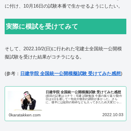
に付け、10月16日の試験本番で生かせるようにしたい。
実際に模試を受けてみて
そして、2022.10/2(日)に行われた宅建士全国統一公開模
擬試験を受けた結果がコチラになる。
(参考：
日建学院 全国統一公開模擬試験 受けてみた感想
)
日建学院 全国統一公開模擬試験 受けてみた感想
(前回の記事はコチラ：宅建 試験勉強 今週の振り返り⑲)今
日は1日を通して一包化や散剤の調剤が多かった。さら
に、後半には錠剤の粉砕なども入ってきたため大変だっ
た。そんなこんなで、仕事を終えて帰ってきたのが21時
前。残り2週間切っている中で、...
2022.10.03
0karatakken.com