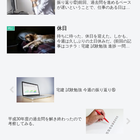
振り返り⑫)前回、過去問を進めるペース
が遅いということで、仕事のある日は、
今まで通り5問ずつ解く。休みの日は、ペ
ースを上げて10問解く。というように取
り決めた。結論から言うと、全然できな
かった。その理...
休日
雑記
待ちに待った、休日を迎えた。しかも、
今週は久しぶりの土日休みだ。(前回の記
事はコチラ：宅建 試験勉強 進捗 一問一
答式 実践編⑦)勉強もダラダラと続けてい
ても効率が下がるので、ここはメリハリ
をつけるためにも2日間しっかり休むこと
にした。が、...
宅建 試験勉強 今週の振り返り⑮
平成30年度の過去問を解き終わったので
考察してみる。