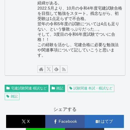
経緯がある。
2022.5月より、10月の令和4年度宅建試験合格
を目指して勉強をスタート。残念ながら、初
受験は1点足らずで不合格。
翌年の令和5年度の試験については4点も足り
ない、という惨敗っぷりだった...。
そして、3度目の令和6年度試験でついに合
格！！
この経験を活かし、宅建合格に必要な勉強法
や関連事項について記していこうと思いま
す。
宅建試験関連 模試など
雑記
試験関連 本試・模試など
雑記
シェアする
X
Facebook
はてブ