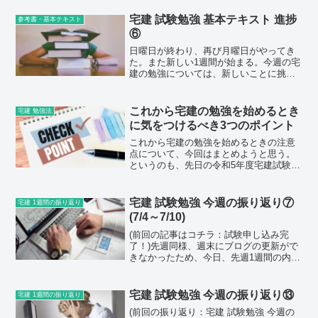
っている。1日5問ずつ過去問を解いてい
く...
宅建 試験勉強 基本テキスト 進捗
参考書・基本テキスト
⑥
日曜日が終わり、再び月曜日がやってき
た。また新しい1週間が始まる。今週の宅
建の勉強については、新しいことに挑戦
してみようと思う。(参考：宅建 試験勉強
今週の振り返り①)ただ、早起きして朝イ
チ勉強する、という点については今日実
これから宅建の勉強を始めるとき
宅建 勉強法
行することがで...
に気をつけるべき3つのポイント
これから宅建の勉強を始めるときの注意
点について、今回はまとめようと思う。
というのも、先日の令和5年度宅建試験が
あまりにもボロボロだったからだ。ちな
みに、自己採点では32点予想。日建学院
の解答速報では、今年のボーダーライン
宅建 試験勉強 今週の振り返り⑦
宅建 1週間の振り返り
は今のところ±36点...
(7/4～7/10)
(前回の記事はコチラ：試験申し込み完
了！)先週同様、週末にブログの更新がで
きなかったため、今日、先週1週間の内容
を振り返る。今週やったこと・分かった
こと振り返る前に、金・土曜日の進捗を
ブログに載せていないため、まずはそれ
宅建 試験勉強 今週の振り返り⑬
宅建 1週間の振り返り
から報告する。結論か...
(前回の振り返り：宅建 試験勉強 今週の