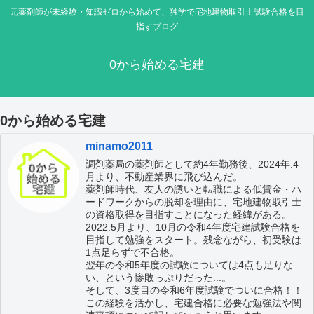
元薬剤師が未経験・知識ゼロから始めて、独学で宅地建物取引士試験合格を目
指すブログ
0から始める宅建
0から始める宅建
minamo2011
調剤薬局の薬剤師として約4年勤務後、2024年.4
月より、不動産業界に飛び込んだ。
薬剤師時代、友人の誘いと転職による低賃金・ハ
ードワークからの脱却を理由に、宅地建物取引士
の資格取得を目指すことになった経緯がある。
2022.5月より、10月の令和4年度宅建試験合格を
目指して勉強をスタート。残念ながら、初受験は
1点足らずで不合格。
翌年の令和5年度の試験については4点も足りな
い、という惨敗っぷりだった...。
そして、3度目の令和6年度試験でついに合格！！
この経験を活かし、宅建合格に必要な勉強法や関