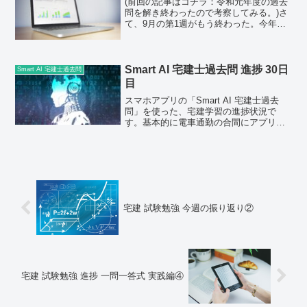
(前回の記事はコチラ：令和元年度の過去
問を解き終わったので考察してみる。)さ
て、9月の第1週がもう終わった。今年の
宅建の試験日程は、10/16(日)となってい
る。この振り返りコーナーもなんやかん
やで15回目になるが、残すところあと5回
という...
Smart AI 宅建士過去問 進捗 30日
Smart AI 宅建士過去問
目
スマホアプリの「Smart AI 宅建士過去
問」を使った、宅建学習の進捗状況で
す。基本的に電車通勤の合間にアプリで
勉強しています。
宅建 試験勉強 今週の振り返り②
宅建 試験勉強 進捗 一問一答式 実践編④