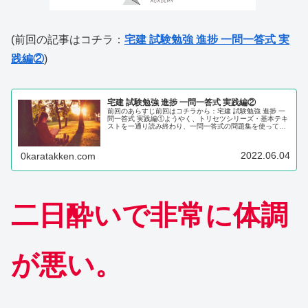
(前回の記事はコチラ：
宅建 試験勉強 進捗 一問一答式 実
践編②
)
宅建 試験勉強 進捗 一問一答式 実践編②
前回のあらすじ前回はコチラから：宅建 試験勉強 進捗 一
問一答式 実践編①ようやく、トリセツシリーズ・基本テキ
ストを一通り読み終わり、一問一答式の問題集を使って試
験問題慣れ・覚えた内容のチェック&復習をしていこうと
試みていた。意気揚々とki...
2022.06.04
0karatakken.com
二日酔いで非常に体調
が悪い。