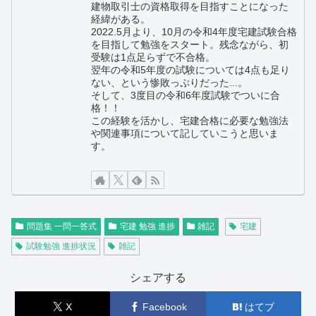
建物取引士の資格取得を目指すことになった
経緯がある。
2022.5月より、10月の令和4年度宅建試験合格
を目指して勉強をスタート。残念ながら、初
受験は1点足らずで不合格。
翌年の令和5年度の試験については4点も足り
ない、という惨敗っぷりだった...。
そして、3度目の令和6年度試験でついに合
格！！
この経験を活かし、宅建合格に必要な勉強法
や関連事項について記していこうと思いま
す。
問題集 一問一答式
宅建 勉強 進捗
雑記
宅建
試験勉強 進捗状況
雑記
シェアする
X
Facebook
はてブ