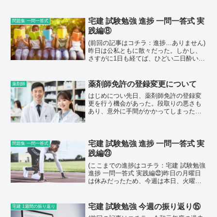
宅建 試験勉強 進捗 一問一答式 実
問題集 一問一答式
践編⑧
(前回の記事はコチラ：進捗…ありません)
昨日は公私ともに散々だった。しかし、
さすがに1日も経てば、ひどい二日酔いも
治る。ただ、軽い胃もたれだけが続いて
いる。おそらく、明日には治まっている
だろう。暫しの辛抱だ。というわけで、
薬剤師免許の登録変更について
薬剤師
今日はいつも通り反...
はじめについ先日、薬剤師免許の登録変
更を行う機会があった。段取りの悪さも
あり、意外に手間がかかってしまったの
で、今回はそれについて書こうと思う。
ちなみに、宅建合格を目指しているブロ
グではあるが、前職は薬剤師をやってい
た。ゼロから独学で宅建取...
宅建 試験勉強 進捗 一問一答式 実
問題集 一問一答式
践編㉓
(ここまでの進捗はコチラ：宅建 試験勉強
進捗 一問一答式 実践編㉒)昨日の月曜日
は休みだったため、今週は本日、火曜日
から仕事がスタートした。今週も、一週
間の問題集の進捗率+12%を目標に、問題
演習と復習を行っていく。さて、今日は
宅建 試験勉強 今週の振り返り⑮
宅建 1週間の振り返り
どれくらい...