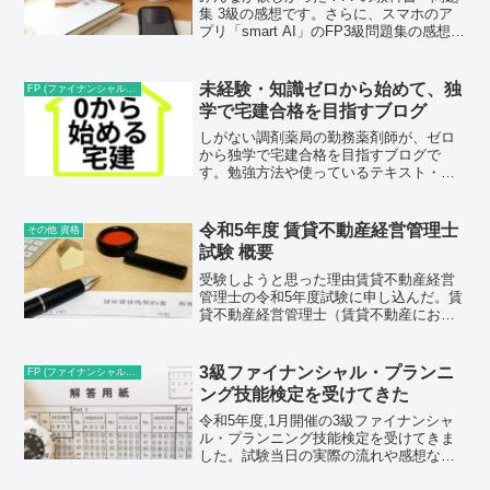
集 3級の感想です。さらに、スマホのア
プリ「smart AI」のFP3級問題集の感想も
あります。
未経験・知識ゼロから始めて、独
FP (ファイナンシャルプランナー)
学で宅建合格を目指すブログ
しがない調剤薬局の勤務薬剤師が、ゼロ
から独学で宅建合格を目指すブログで
す。勉強方法や使っているテキスト・問
題集などを紹介します。
令和5年度 賃貸不動産経営管理士
その他 資格
試験 概要
受験しようと思った理由賃貸不動産経営
管理士の令和5年度試験に申し込んだ。賃
貸不動産経営管理士（賃貸不動産におけ
る専門家の資格）今年は宅建と賃貸不動
産経営管理士のW受験をしてみようと思
う。なぜか？その理由は2つある。まず、
3級ファイナンシャル・プランニ
FP (ファイナンシャルプランナー)
1つ目は不動産業界に...
ング技能検定を受けてきた
令和5年度,1月開催の3級ファイナンシャ
ル・プランニング技能検定を受けてきま
した。試験当日の実際の流れや感想など
を述べます。