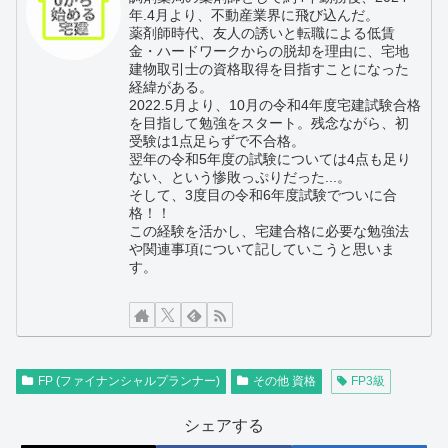
年.4月より、不動産業界に飛び込んだ。
薬剤師時代、友人の誘いと転職による低賃
金・ハードワークからの脱却を理由に、宅地
建物取引士の資格取得を目指すことになった
経緯がある。
2022.5月より、10月の令和4年度宅建試験合格
を目指して勉強をスタート。残念ながら、初
受験は1点足らずで不合格。
翌年の令和5年度の試験については4点も足り
ない、という惨敗っぷりだった...。
そして、3度目の令和6年度試験でついに合
格！！
この経験を活かし、宅建合格に必要な勉強法
や関連事項について記していこうと思いま
す。
FP (ファイナンシャルプランナー)
その他 資格
FP3級
シェアする