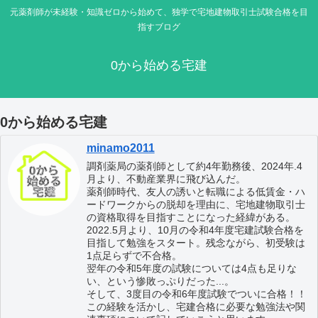
元薬剤師が未経験・知識ゼロから始めて、独学で宅地建物取引士試験合格を目
指すブログ
0から始める宅建
0から始める宅建
minamo2011
調剤薬局の薬剤師として約4年勤務後、2024年.4
月より、不動産業界に飛び込んだ。
薬剤師時代、友人の誘いと転職による低賃金・ハ
ードワークからの脱却を理由に、宅地建物取引士
の資格取得を目指すことになった経緯がある。
2022.5月より、10月の令和4年度宅建試験合格を
目指して勉強をスタート。残念ながら、初受験は
1点足らずで不合格。
翌年の令和5年度の試験については4点も足りな
い、という惨敗っぷりだった...。
そして、3度目の令和6年度試験でついに合格！！
この経験を活かし、宅建合格に必要な勉強法や関