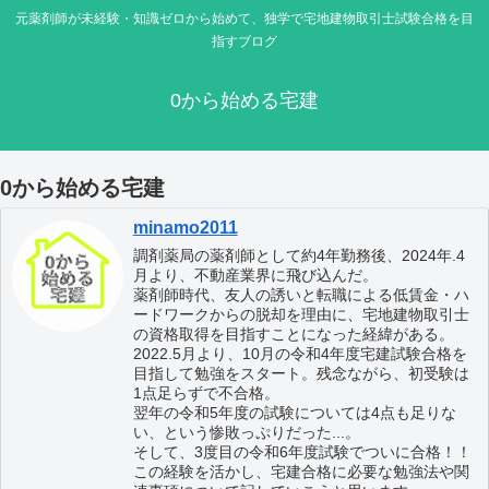
元薬剤師が未経験・知識ゼロから始めて、独学で宅地建物取引士試験合格を目
指すブログ
0から始める宅建
0から始める宅建
minamo2011
調剤薬局の薬剤師として約4年勤務後、2024年.4
月より、不動産業界に飛び込んだ。
薬剤師時代、友人の誘いと転職による低賃金・ハ
ードワークからの脱却を理由に、宅地建物取引士
の資格取得を目指すことになった経緯がある。
2022.5月より、10月の令和4年度宅建試験合格を
目指して勉強をスタート。残念ながら、初受験は
1点足らずで不合格。
翌年の令和5年度の試験については4点も足りな
い、という惨敗っぷりだった...。
そして、3度目の令和6年度試験でついに合格！！
この経験を活かし、宅建合格に必要な勉強法や関